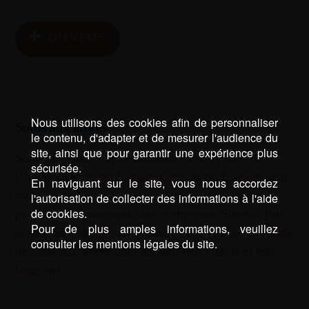
D’INFOS
Nous utilisons des cookies afin de personnaliser
Soins aux arbres
le contenu, d'adapter et de mesurer l'audience du
site, ainsi que pour garantir une expérience plus
Soins aux Arbres Professionnels à Pau et Aire-sur-
sécurisée.
l’Adour avec Jouan Élagage Chez Jouan Élagage, nous
En naviguant sur le site, vous nous accordez
savons que des arbres bien entretenus sont essentiels
l'autorisation de collecter des informations à l'aide
de cookies.
pour un environnement sain et attrayant. Situés à Pau
Pour de plus amples informations, veuillez
et Aire-sur-l’Adour, nous offrons des services complets
consulter les mentions légales du site.
de soins aux arbres pour garantir leur vitalité et leur
longévité. …