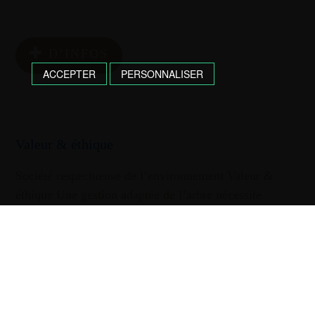
D’INFOS
ACCEPTER
PERSONNALISER
Valeur & éthique
Société respectueuse de l’environnement Valeur &
éthique Une gestion adaptée de l’arbre nécessite
l’intervention de professionnels qualifiés. Nos
élagueurs diplômés travaillent sur corde dans tout type
de configuration. Les élagages sont faits dans le
respect de la physiologie de l’arbre. Les tailles sévères
et étêtages sont proscrites car ne répondent …